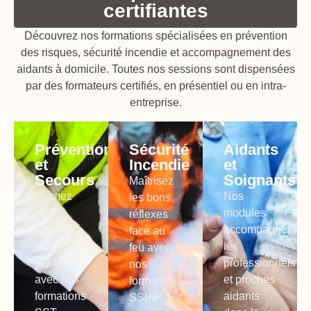
certifiantes
Découvrez nos formations spécialisées en prévention
des risques, sécurité incendie et accompagnement des
aidants à domicile. Toutes nos sessions sont dispensées
par des formateurs certifiés, en présentiel ou en intra-
entreprise.
Prévention
Sécurité
Aidants
et
Incendie
et
Secours
Soignants
Maîtrisez
Formez
Nos
les bons
vos
modules
réflexes
équipes
accompagnent
face au
aux bons
les
feu avec
gestes
professionnels
nos
avec nos
et proches
formations
formations
aidants
SSIAP,