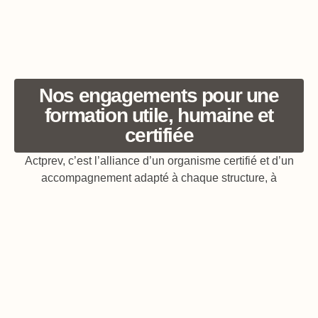
Nos engagements pour une
formation utile, humaine et
certifiée
Actprev, c’est l’alliance d’un organisme certifié et d’un
accompagnement adapté à chaque structure, à
Carcassonne en Occitanie et partout en France.
Certifications
Formateurs
Adaptabilité
Proximité
et
terrain
&
humaine
conformité
personnalisa-
&